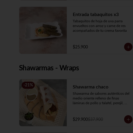
Entrada tabaquitos x3
Tabaquitos de hoja de uva parra 
envueltos con arroz y carne de res 
acompañados de tu crema favorita
$25.900
Shawarmas - Wraps
-
21
%
Shawarma chaco
Shawarma de sabores auténticos del 
medio oriente relleno de finas 
láminas de pollo y falafel, perejil, 
tomate, cebolla encurtida, hummus y 
salsa de ajo.
$29.900
$37.900