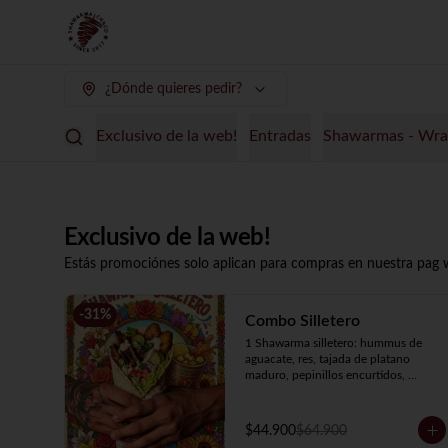
¿Dónde quieres pedir?
Exclusivo de la web!
Entradas
Shawarmas -
Exclusivo de la web!
Estás promociónes solo aplican para compras en nuestra pag
-
31
%
Combo Silletero
1 Shawarma silletero: hummus de 
aguacate, res, tajada de platano 
maduro, pepinillos encurtidos, 
lechuga, tomate, cebolla y salsa de 
ajo.

1 Soda de tamarindo con mango 
$44.900
$64.900
limon.