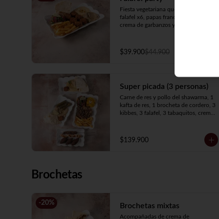
Fiesta vegetariana que contiene 
falafel x6, papas francesas, pan árabe, 
crema de garbanzos y berenjena.
$39.900
$44.900
Super picada (3 personas)
Carne de res y pollo del shawarma, 1 
kafta de res, 1 brocheta de cordero, 3 
kibbes, 3 falafel, 3 tabaquitos, crema 
de garbanzos, crema de berenjenas, 3 
panes, ensalada, papas francesas y 
arroz amarillo.
$139.900
Brochetas
-
20
%
Brochetas mixtas
Acompañadas de crema de 