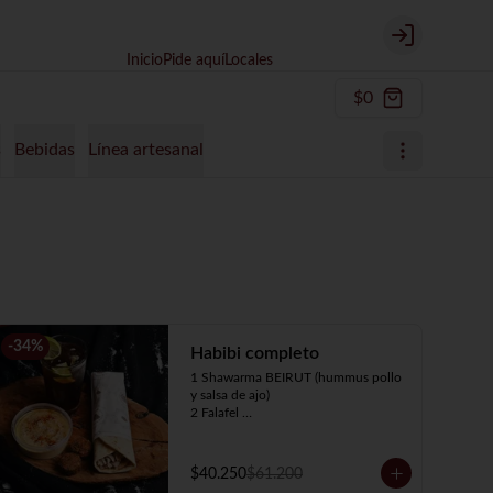
Login
Inicio
Pide aquí
Locales
$0
s
Bebidas
Línea artesanal
-
34
%
Habibi completo
1 Shawarma BEIRUT (hummus pollo 
y salsa de ajo)

2 Falafel 

1 Hummus 4oz

1 Té de limón de 500 ml
$40.250
$61.200