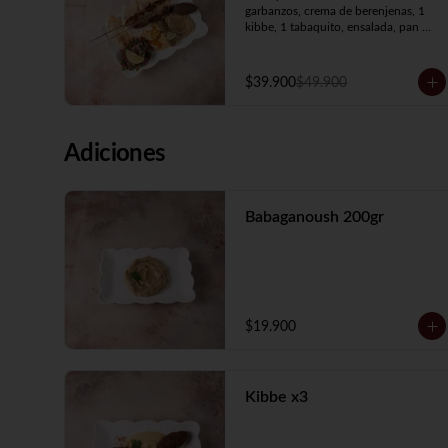
garbanzos, crema de berenjenas, 1 
kibbe, 1 tabaquito, ensalada, pan 
árabe y 2 brochetas a elección.
$39.900
$49.900
Adiciones
Babaganoush 200gr
$19.900
Kibbe x3