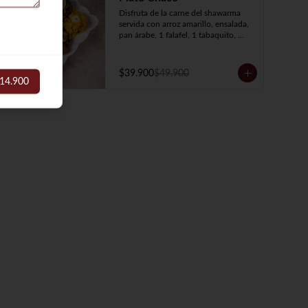
Disfruta de la carne del shawarma 
servida con arroz amarillo, ensalada, 
pan árabe, 1 falafel, 1 tabaquito, 
crema de garbanzos, crema de 
berenjenas y elige tu proteína favorita
$39.900
$49.900
14.900