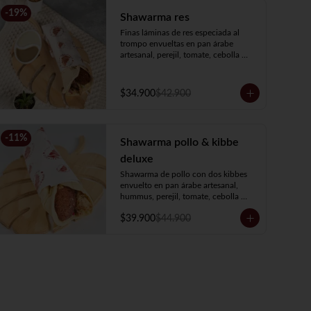
-
19
%
Shawarma res
Finas láminas de res especiada al 
trompo envueltas en pan árabe 
artesanal, perejil, tomate, cebolla 
encurtida, hummus y salsa de ajo.
$34.900
$42.900
-
11
%
Shawarma pollo & kibbe
deluxe
Shawarma de pollo con dos kibbes 
envuelto en pan árabe artesanal, 
hummus, perejil, tomate, cebolla 
encurtida y salsa de ajo.
$39.900
$44.900