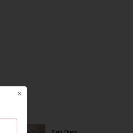
Close
-
20
%
Plato Chaco