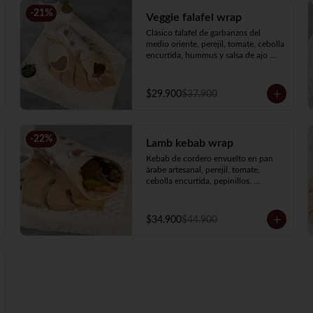
-
21
%
Veggie falafel wrap
Clásico falafel de garbanzos del 
medio oriente, perejil, tomate, cebolla 
encurtida, hummus y salsa de ajo 
envueltos en nuestro pan árabe 
artesanal.
$29.900
$37.900
-
22
%
Lamb kebab wrap
Kebab de cordero envuelto en pan 
árabe artesanal, perejil, tomate, 
cebolla encurtida, pepinillos, 
hummus y salsa de ajo.
$34.900
$44.900