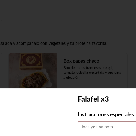
nsalada y acompáñalo con vegetales y tu proteína favorita.
Box papas chaco
Box de papas francesas, perejil, 
tomate, cebolla encurtida y proteína 
a elección.
$59.900
Falafel x3
Instrucciones especiales
Picada Chaco (2 personas)