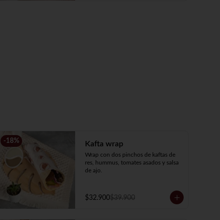
-
18
%
Kafta wrap
Wrap con dos pinchos de kaftas de 
res, hummus, tomates asados y salsa 
de ajo.
$32.900
$39.900