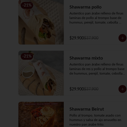
-
21
%
Shawarma pollo
Autentico pan árabe relleno de finas 
laminas de pollo al trompo base de 
hummus, perejil, tomate, cebolla 
encurtida y salsa de ajo.
$29.900
$37.900
-
21
%
Shawarma mixto
Autentico pan árabe relleno de finas 
laminas de res y pollo al trompo base 
de hummus, perejil, tomate, cebolla 
encurtida y salsa de ajo.
$29.900
$37.900
Shawarma Beirut
Pollo al trompo, tomate asado con 
hummus y salsa de ajo envuelto en 
nuestro pan árabe frito.