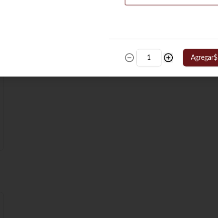
Carnes de res y pollo del shawarma, 
arroz amarillo, dos falafel. dos 
tabaquitos, crema de garbanzos,  
crema de berenjenas, ensalada, pan 
árabe y papas francesas.
$89.900
Agregar
$