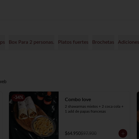
 Wraps
Box Para 2 personas.
Platos fuertes
Brochetas
Adicione
 web
-
34
%
Combo love
2 shawarmas mixtos + 2 coca cola + 
1 add de papas francesas
$64.950
$97.900