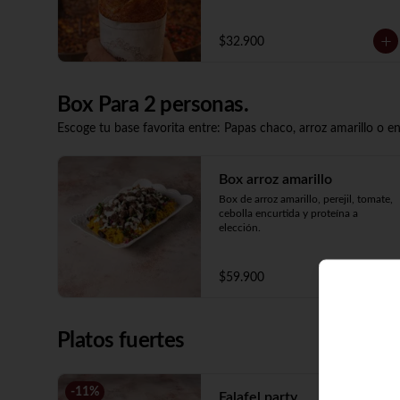
$32.900
Box Para 2 personas.
Escoge tu base favorita entre: Papas chaco, arroz amarillo o e
Box arroz amarillo
Box de arroz amarillo, perejil, tomate, 
cebolla encurtida y proteína a 
elección.
$59.900
Platos fuertes
-
11
%
Falafel party