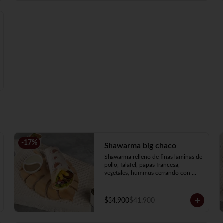
-
17
%
Shawarma big chaco
Shawarma relleno de finas laminas de 
pollo, falafel, papas francesa, 
vegetales, hummus cerrando con 
salsa de pimentón asado picante.
$34.900
$41.900