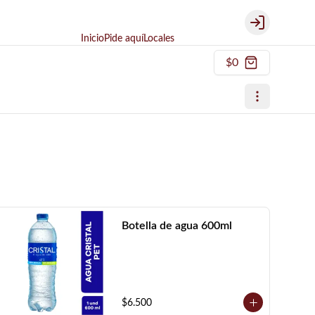
Login
Inicio
Pide aquí
Locales
$0
Botella de agua 600ml
$6.500