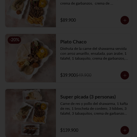
crema de garbanzos,  crema de 
berenjenas, ensalada, pan árabe y papas 
francesas.
$89.900
-
20
%
Plato Chaco
Disfruta de la carne del shawarma servida 
con arroz amarillo, ensalada, pan árabe, 1 
falafel, 1 tabaquito, crema de garbanzos, 
crema de berenjenas y elige tu proteína 
favorita
$39.900
$49.900
Super picada (3 personas)
Carne de res y pollo del shawarma, 1 kafta 
de res, 1 brocheta de cordero, 3 kibbes, 3 
falafel, 3 tabaquitos, crema de garbanzos, 
crema de berenjenas, 3 panes, ensalada, 
papas francesas y arroz amarillo.
$139.900