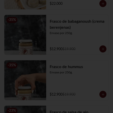
$22.000
-
35
%
Frasco de babaganoush (crema
berenjenas)
Envase por 250g.
$12.900
$19.900
-
35
%
Frasco de hummus
Envase por 250g.
$12.900
$19.900
-
23
%
Frasco de salsa de ajo