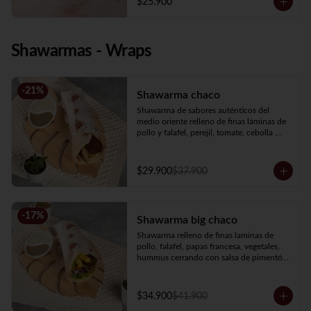
$25.900
Shawarmas - Wraps
-
21
%
Shawarma chaco
Shawarma de sabores auténticos del 
medio oriente relleno de finas láminas de 
pollo y falafel, perejil, tomate, cebolla 
encurtida, hummus y salsa de ajo.
$29.900
$37.900
-
17
%
Shawarma big chaco
Shawarma relleno de finas laminas de 
pollo, falafel, papas francesa, vegetales, 
hummus cerrando con salsa de pimentón 
asado picante.
$34.900
$41.900