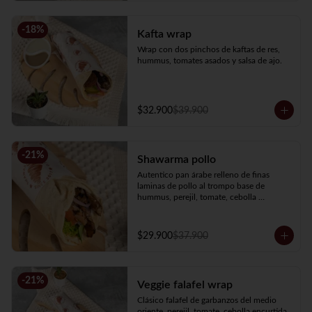
-
18
%
Kafta wrap
Wrap con dos pinchos de kaftas de res, 
hummus, tomates asados y salsa de ajo.
$32.900
$39.900
-
21
%
Shawarma pollo
Autentico pan árabe relleno de finas 
laminas de pollo al trompo base de 
hummus, perejil, tomate, cebolla 
encurtida y salsa de ajo.
$29.900
$37.900
-
21
%
Veggie falafel wrap
Clásico falafel de garbanzos del medio 
oriente, perejil, tomate, cebolla encurtida, 