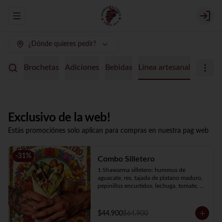
Abrir menu de navegación
Login
¿Dónde quieres pedir?
uertes
Brochetas
Adiciones
Bebidas
Línea artesanal
Exclusivo de la web!
Estás promociónes solo aplican para compras en nuestra pag web
-
31
%
Combo Silletero
1 Shawarma silletero: hummus de 
aguacate, res, tajada de platano maduro, 
pepinillos encurtidos, lechuga, tomate, 
cebolla y salsa de ajo.

1 Soda de tamarindo con mango limon.
$44.900
$64.900