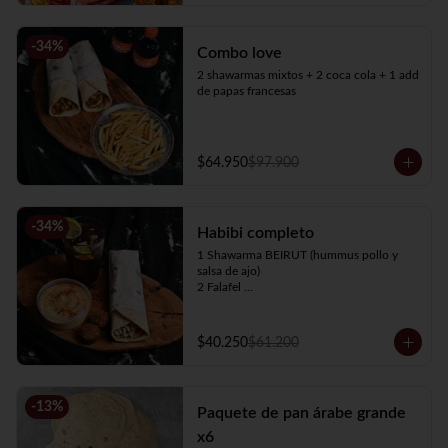
-
34
%
Combo love
2 shawarmas mixtos + 2 coca cola + 1 add 
de papas francesas
$64.950
$97.900
-
34
%
Habibi completo
1 Shawarma BEIRUT (hummus pollo y 
salsa de ajo)

2 Falafel 

1 Hummus 4oz

1 Té de limón de 500 ml
$40.250
$61.200
-
13
%
Paquete de pan árabe grande
x6