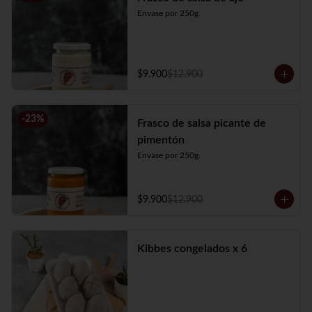
Envase por 250g.
$9.900
$12.900
-
23
%
Frasco de salsa picante de
pimentón
Envase por 250g.
$9.900
$12.900
Kibbes congelados x 6