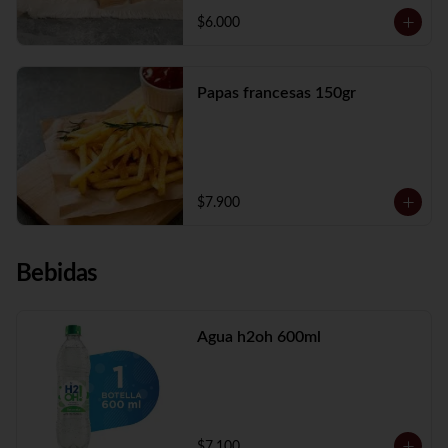
$6.000
Papas francesas 150gr
$7.900
Bebidas
Agua h2oh 600ml
$7.100