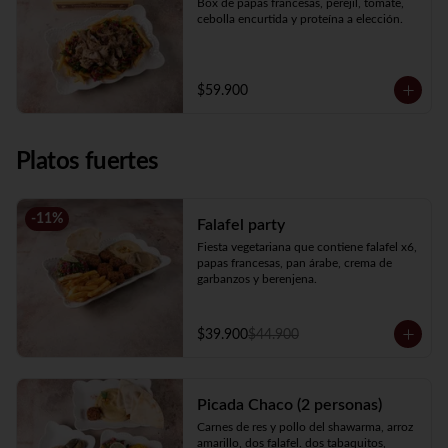
Box de papas francesas, perejil, tomate, 
cebolla encurtida y proteína a elección.
$59.900
Platos fuertes
-
11
%
Falafel party
Fiesta vegetariana que contiene falafel x6, 
papas francesas, pan árabe, crema de 
garbanzos y berenjena.
$39.900
$44.900
Picada Chaco (2 personas)
Carnes de res y pollo del shawarma, arroz 
amarillo, dos falafel. dos tabaquitos, 