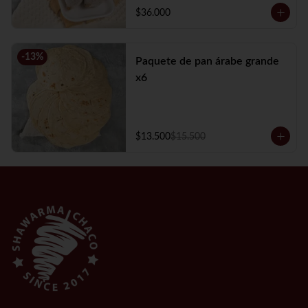
$36.000
-
13
%
Paquete de pan árabe grande
x6
$13.500
$15.500