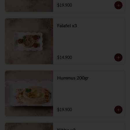
$19.900
Falafel x3
$14.900
Hummus 200gr
$19.900