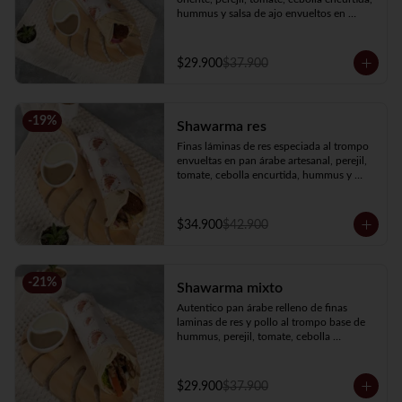
hummus y salsa de ajo envueltos en 
nuestro pan árabe artesanal.
$29.900
$37.900
-
19
%
Shawarma res
Finas láminas de res especiada al trompo 
envueltas en pan árabe artesanal, perejil, 
tomate, cebolla encurtida, hummus y 
salsa de ajo.
$34.900
$42.900
-
21
%
Shawarma mixto
Autentico pan árabe relleno de finas 
laminas de res y pollo al trompo base de 
hummus, perejil, tomate, cebolla 
encurtida y salsa de ajo.
$29.900
$37.900