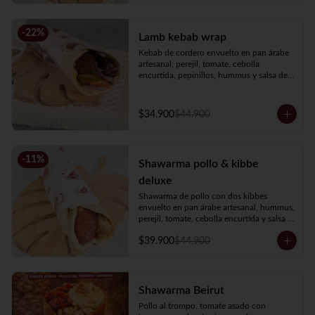
-
22
%
Lamb kebab wrap
Kebab de cordero envuelto en pan árabe 
artesanal, perejil, tomate, cebolla 
encurtida, pepinillos, hummus y salsa de 
ajo.
$34.900
$44.900
-
11
%
Shawarma pollo & kibbe
deluxe
Shawarma de pollo con dos kibbes 
envuelto en pan árabe artesanal, hummus, 
perejil, tomate, cebolla encurtida y salsa 
de ajo.
$39.900
$44.900
Shawarma Beirut
Pollo al trompo, tomate asado con 