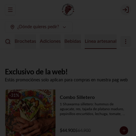
Abrir menu de navegación
Login
¿Dónde quieres pedir?
uertes
Brochetas
Adiciones
Bebidas
Línea artesanal
Exclusivo de la web!
Estás promociónes solo aplican para compras en nuestra pag web
-
31
%
Combo Silletero
1 Shawarma silletero: hummus de 
aguacate, res, tajada de platano maduro, 
pepinillos encurtidos, lechuga, tomate, 
cebolla y salsa de ajo.

1 Soda de tamarindo con mango limon.
$44.900
$64.900