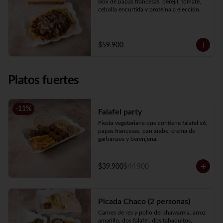
Box de papas francesas, perejil, tomate, 
cebolla encurtida y proteína a elección.
$59.900
Platos fuertes
-
11
%
Falafel party
Fiesta vegetariana que contiene falafel x6, 
papas francesas, pan árabe, crema de 
garbanzos y berenjena.
$39.900
$44.900
Picada Chaco (2 personas)
Carnes de res y pollo del shawarma, arroz 
amarillo, dos falafel. dos tabaquitos, 