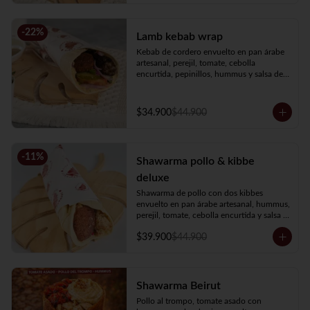
-
22
%
Lamb kebab wrap
Kebab de cordero envuelto en pan árabe 
artesanal, perejil, tomate, cebolla 
encurtida, pepinillos, hummus y salsa de 
ajo.
$34.900
$44.900
-
11
%
Shawarma pollo & kibbe
deluxe
Shawarma de pollo con dos kibbes 
envuelto en pan árabe artesanal, hummus, 
perejil, tomate, cebolla encurtida y salsa 
de ajo.
$39.900
$44.900
Shawarma Beirut
Pollo al trompo, tomate asado con 