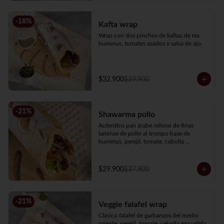
-
18
%
Kafta wrap
Wrap con dos pinchos de kaftas de res, 
hummus, tomates asados y salsa de ajo.
$32.900
$39.900
-
21
%
Shawarma pollo
Autentico pan árabe relleno de finas 
laminas de pollo al trompo base de 
hummus, perejil, tomate, cebolla 
encurtida y salsa de ajo.
$29.900
$37.900
-
21
%
Veggie falafel wrap
Clásico falafel de garbanzos del medio 
oriente, perejil, tomate, cebolla encurtida, 