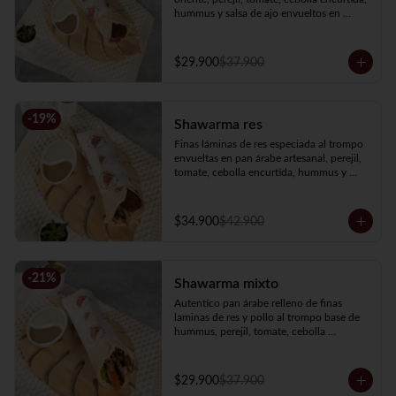
hummus y salsa de ajo envueltos en 
nuestro pan árabe artesanal.
$29.900
$37.900
-
19
%
Shawarma res
Finas láminas de res especiada al trompo 
envueltas en pan árabe artesanal, perejil, 
tomate, cebolla encurtida, hummus y 
salsa de ajo.
$34.900
$42.900
-
21
%
Shawarma mixto
Autentico pan árabe relleno de finas 
laminas de res y pollo al trompo base de 
hummus, perejil, tomate, cebolla 
encurtida y salsa de ajo.
$29.900
$37.900