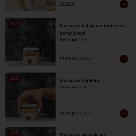
$22.000
-
35
%
Frasco de babaganoush (crema
berenjenas)
Envase por 250g.
$12.900
$19.900
-
35
%
Frasco de hummus
Envase por 250g.
$12.900
$19.900
-
23
%
Frasco de salsa de ajo