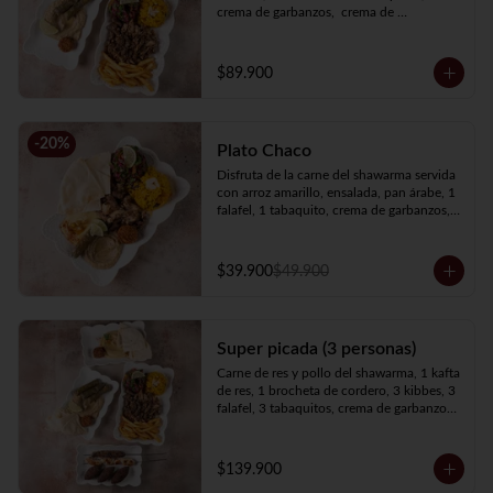
crema de garbanzos,  crema de 
berenjenas, ensalada, pan árabe y papas 
francesas.
$89.900
-
20
%
Plato Chaco
Disfruta de la carne del shawarma servida 
con arroz amarillo, ensalada, pan árabe, 1 
falafel, 1 tabaquito, crema de garbanzos, 
crema de berenjenas y elige tu proteína 
favorita
$39.900
$49.900
Super picada (3 personas)
Carne de res y pollo del shawarma, 1 kafta 
de res, 1 brocheta de cordero, 3 kibbes, 3 
falafel, 3 tabaquitos, crema de garbanzos, 
crema de berenjenas, 3 panes, ensalada, 
papas francesas y arroz amarillo.
$139.900