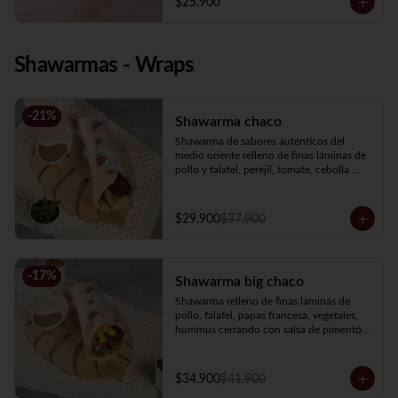
$25.900
Shawarmas - Wraps
-
21
%
Shawarma chaco
Shawarma de sabores auténticos del 
medio oriente relleno de finas láminas de 
pollo y falafel, perejil, tomate, cebolla 
encurtida, hummus y salsa de ajo.
$29.900
$37.900
-
17
%
Shawarma big chaco
Shawarma relleno de finas laminas de 
pollo, falafel, papas francesa, vegetales, 
hummus cerrando con salsa de pimentón 
asado picante.
$34.900
$41.900