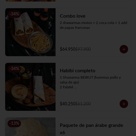
-
34
%
Combo love
2 shawarmas mixtos + 2 coca cola + 1 add 
de papas francesas
$64.950
$97.900
-
34
%
Habibi completo
1 Shawarma BEIRUT (hummus pollo y 
salsa de ajo)

2 Falafel 

1 Hummus 4oz

1 Té de limón de 500 ml
$40.250
$61.200
-
13
%
Paquete de pan árabe grande
x6