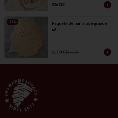
$36.000
-
13
%
Paquete de pan árabe grande
x6
$13.500
$15.500