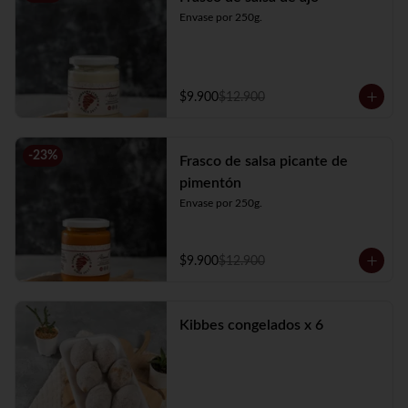
Envase por 250g.
$9.900
$12.900
-
23
%
Frasco de salsa picante de
pimentón
Envase por 250g.
$9.900
$12.900
Kibbes congelados x 6