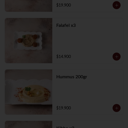
$19.900
Falafel x3
$14.900
Hummus 200gr
$19.900