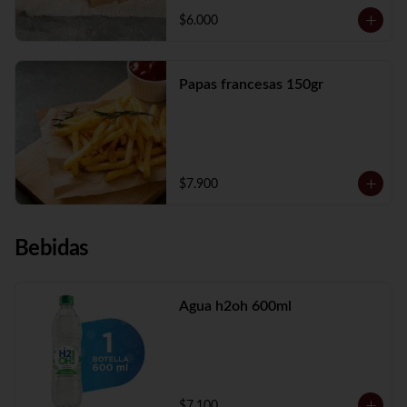
$6.000
Papas francesas 150gr
$7.900
Bebidas
Agua h2oh 600ml
$7.100