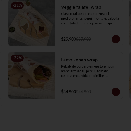
-
21
%
Veggie falafel wrap
Clásico falafel de garbanzos del 
medio oriente, perejil, tomate, cebolla 
encurtida, hummus y salsa de ajo 
envueltos en nuestro pan árabe 
artesanal.
$29.900
$37.900
-
22
%
Lamb kebab wrap
Kebab de cordero envuelto en pan 
árabe artesanal, perejil, tomate, 
cebolla encurtida, pepinillos, 
hummus y salsa de ajo.
$34.900
$44.900