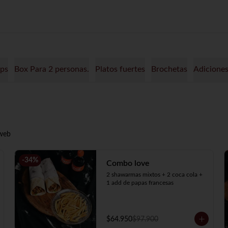
 Wraps
Box Para 2 personas.
Platos fuertes
Brochetas
Adicione
 web
-
34
%
Combo love
2 shawarmas mixtos + 2 coca cola + 
1 add de papas francesas
$64.950
$97.900