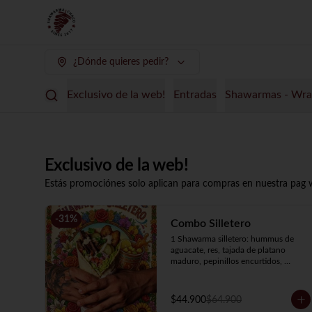
¿Dónde quieres pedir?
Exclusivo de la web!
Entradas
Shawarmas -
Exclusivo de la web!
Estás promociónes solo aplican para compras en nuestra pag
-
31
%
Combo Silletero
1 Shawarma silletero: hummus de 
aguacate, res, tajada de platano 
maduro, pepinillos encurtidos, 
lechuga, tomate, cebolla y salsa de 
ajo.

1 Soda de tamarindo con mango 
$44.900
$64.900
limon.