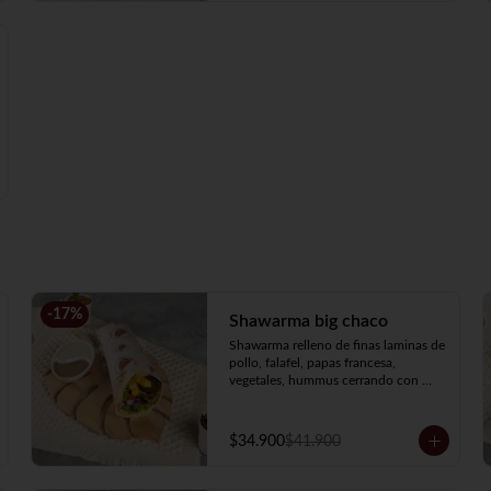
-
17
%
Shawarma big chaco
Shawarma relleno de finas laminas de 
pollo, falafel, papas francesa, 
vegetales, hummus cerrando con 
salsa de pimentón asado picante.
$34.900
$41.900