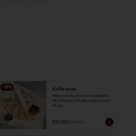
-
18
%
Kafta wrap
Wrap con dos pinchos de kaftas de 
res, hummus, tomates asados y salsa 
de ajo.
$32.900
$39.900