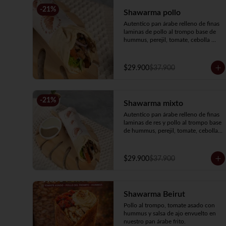
-
21
%
Shawarma pollo
Autentico pan árabe relleno de finas 
laminas de pollo al trompo base de 
hummus, perejil, tomate, cebolla 
encurtida y salsa de ajo.
$29.900
$37.900
-
21
%
Shawarma mixto
Autentico pan árabe relleno de finas 
laminas de res y pollo al trompo base 
de hummus, perejil, tomate, cebolla 
encurtida y salsa de ajo.
$29.900
$37.900
Shawarma Beirut
Pollo al trompo, tomate asado con 
hummus y salsa de ajo envuelto en 
nuestro pan árabe frito.