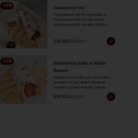
-
19
%
Shawarma res
Finas láminas de res especiada al 
trompo envueltas en pan árabe 
artesanal, perejil, tomate, cebolla 
encurtida, hummus y salsa de ajo.
$34.900
$42.900
-
11
%
Shawarma pollo & kibbe
deluxe
Shawarma de pollo con dos kibbes 
envuelto en pan árabe artesanal, 
hummus, perejil, tomate, cebolla 
encurtida y salsa de ajo.
$39.900
$44.900