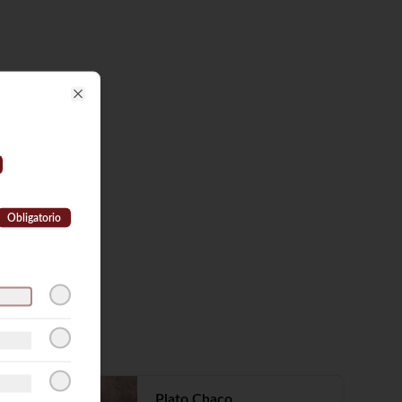
Close
Obligatorio
-
20
%
Plato Chaco