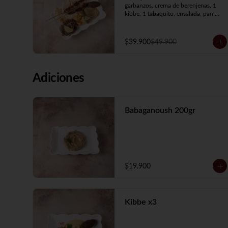
garbanzos, crema de berenjenas, 1 
kibbe, 1 tabaquito, ensalada, pan 
árabe y 2 brochetas a elección.
$39.900
$49.900
Adiciones
Babaganoush 200gr
$19.900
Kibbe x3