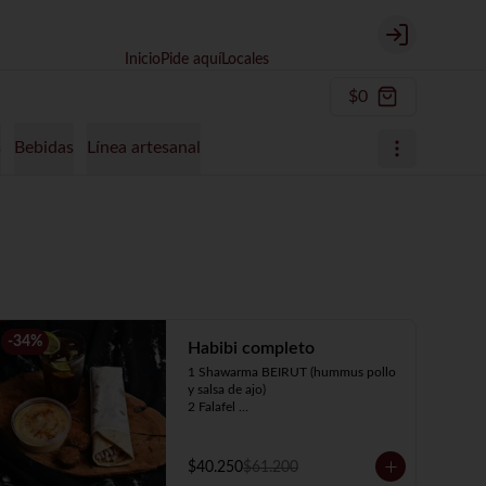
Login
Inicio
Pide aquí
Locales
$0
s
Bebidas
Línea artesanal
-
34
%
Habibi completo
1 Shawarma BEIRUT (hummus pollo 
y salsa de ajo)

2 Falafel 

1 Hummus 4oz

1 Té de limón de 500 ml
$40.250
$61.200