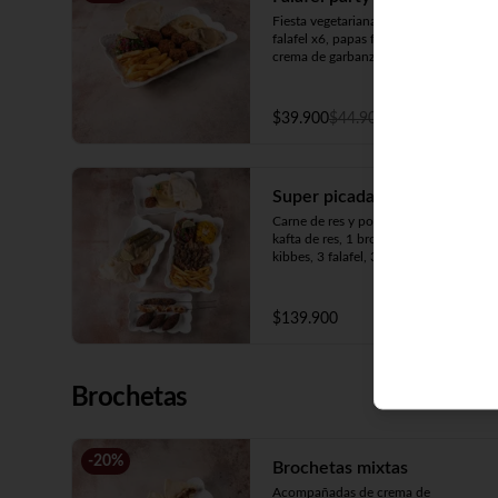
Fiesta vegetariana que contiene 
falafel x6, papas francesas, pan árabe, 
crema de garbanzos y berenjena.
$39.900
$44.900
Super picada (3 personas)
Carne de res y pollo del shawarma, 1 
kafta de res, 1 brocheta de cordero, 3 
kibbes, 3 falafel, 3 tabaquitos, crema 
de garbanzos, crema de berenjenas, 3 
panes, ensalada, papas francesas y 
arroz amarillo.
$139.900
Brochetas
-
20
%
Brochetas mixtas
Acompañadas de crema de 