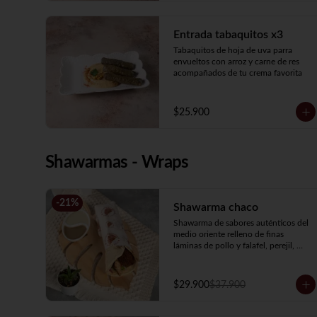
Entrada tabaquitos x3
Tabaquitos de hoja de uva parra 
envueltos con arroz y carne de res 
acompañados de tu crema favorita
$25.900
Shawarmas - Wraps
-
21
%
Shawarma chaco
Shawarma de sabores auténticos del 
medio oriente relleno de finas 
láminas de pollo y falafel, perejil, 
tomate, cebolla encurtida, hummus y 
salsa de ajo.
$29.900
$37.900