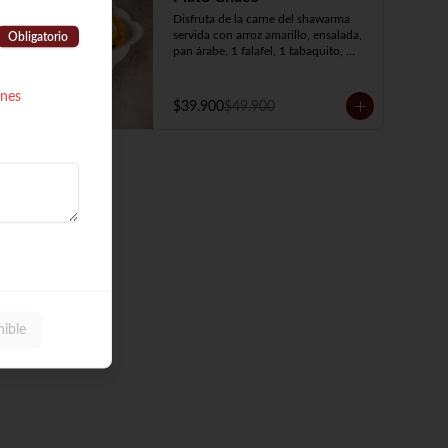
Disfruta de la carne del shawarma 
servida con arroz amarillo, ensalada, 
Obligatorio
pan árabe, 1 falafel, 1 tabaquito, 
crema de garbanzos, crema de 
berenjenas y elige tu proteína favorita
ones
$39.900
$49.900
nible