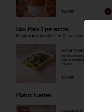
$32.900
Box Para 2 personas.
Escoge tu base favorita entre: Papas chaco, arroz amarillo o e
Box arroz amarillo
Box de arroz amarillo, perejil, tomate, 
cebolla encurtida y proteína a 
elección.
$59.900
Platos fuertes
-
11
%
Falafel party